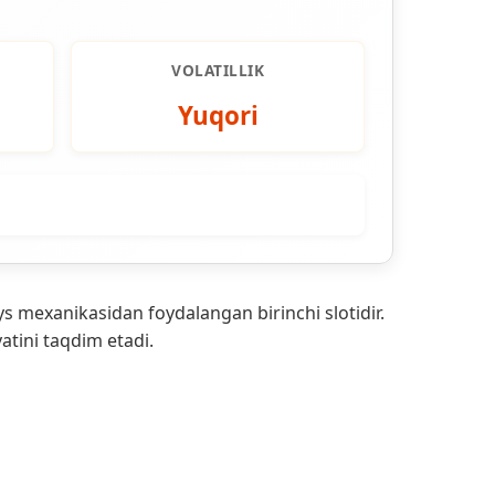
VOLATILLIK
Yuqori
mexanikasidan foydalangan birinchi slotidir.
atini taqdim etadi.