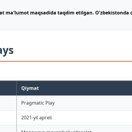
at ma'lumot maqsadida taqdim etilgan. O'zbekistonda o
ays
ONLAYN O‘YNANG
KAZINO SAYTI
Qiymat
Pragmatic Play
2021-yil apreli