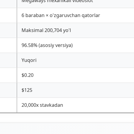
Megaways mexanikali videoslot
6 baraban × o'zgaruvchan qatorlar
Maksimal 200,704 yo'l
96.58% (asosiy versiya)
Yuqori
$0.20
$125
20,000x stavkadan