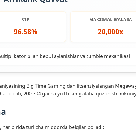
RTP
MAKSIMAL G’ALABA
96.58%
20,000x
ltiplikator bilan bepul aylanishlar va tumble mexanikasi
iyasining Big Time Gaming dan litsenziyalangan Megaways 
t bo’lib, 200,704 gacha yo’l bilan g’alaba qozonish imkoniy
ma
, har birida turlicha miqdorda belgilar bo’ladi: