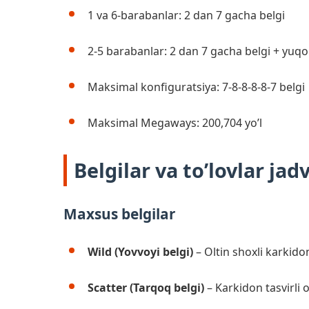
1 va 6-barabanlar: 2 dan 7 gacha belgi
2-5 barabanlar: 2 dan 7 gacha belgi + yuq
Maksimal konfiguratsiya: 7-8-8-8-8-7 belgi
Maksimal Megaways: 200,704 yo’l
Belgilar va to’lovlar jadv
Maxsus belgilar
Wild (Yovvoyi belgi)
– Oltin shoxli karkido
Scatter (Tarqoq belgi)
– Karkidon tasvirli 