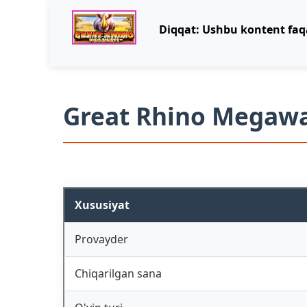
Diqqat: Ushbu kontent faq
Great Rhino Megaw
Xususiyat
Provayder
Chiqarilgan sana