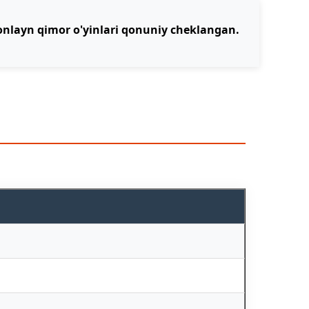
nlayn qimor o'yinlari qonuniy cheklangan.