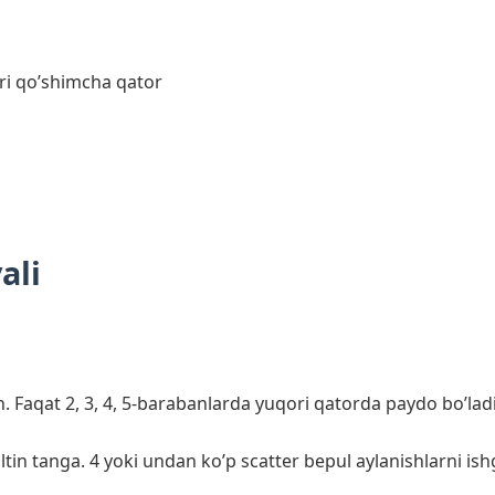
ori qo’shimcha qator
ali
n. Faqat 2, 3, 4, 5-barabanlarda yuqori qatorda paydo bo’lad
oltin tanga. 4 yoki undan ko’p scatter bepul aylanishlarni ish