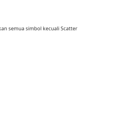
kan semua simbol kecuali Scatter