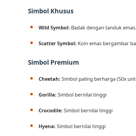
Simbol Khusus
Wild Symbol:
Badak dengan tanduk emas, h
Scatter Symbol:
Koin emas bergambar bad
Simbol Premium
Cheetah:
Simbol paling berharga (50x unt
Gorilla:
Simbol bernilai tinggi
Crocodile:
Simbol bernilai tinggi
Hyena:
Simbol bernilai tinggi