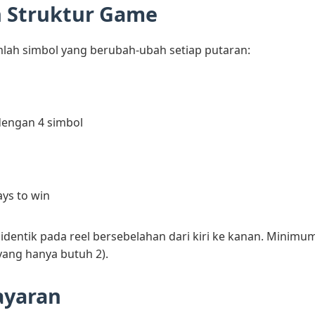
 Struktur Game
mlah simbol yang berubah-ubah setiap putaran:
 dengan 4 simbol
ys to win
dentik pada reel bersebelahan dari kiri ke kanan. Minim
yang hanya butuh 2).
ayaran