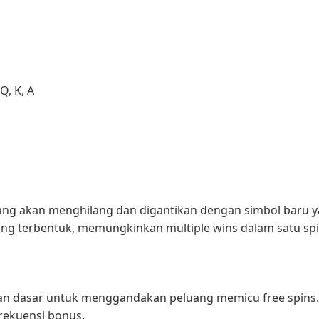
Q, K, A
ng akan menghilang dan digantikan dengan simbol baru yang
ng terbentuk, memungkinkan multiple wins dalam satu spi
an dasar untuk menggandakan peluang memicu free spins. 
frekuensi bonus.