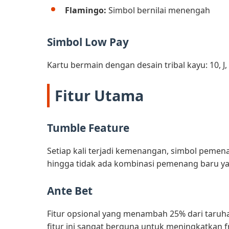
Flamingo:
Simbol bernilai menengah
Simbol Low Pay
Kartu bermain dengan desain tribal kayu: 10, J, 
Fitur Utama
Tumble Feature
Setiap kali terjadi kemenangan, simbol pemena
hingga tidak ada kombinasi pemenang baru ya
Ante Bet
Fitur opsional yang menambah 25% dari taruh
fitur ini sangat berguna untuk meningkatkan 