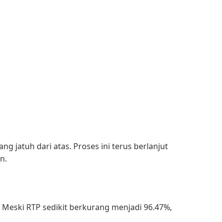
 jatuh dari atas. Proses ini terus berlanjut
n.
Meski RTP sedikit berkurang menjadi 96.47%,