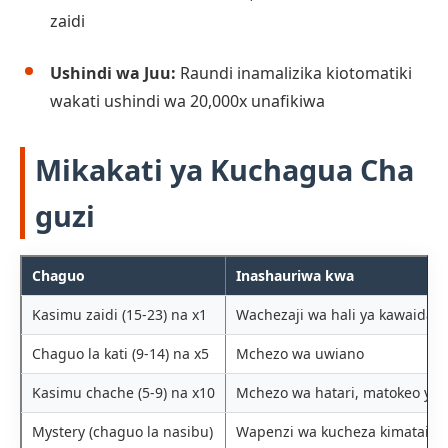
zaidi
Ushindi wa Juu:
Raundi inamalizika kiotomatiki
wakati ushindi wa 20,000x unafikiwa
Mikakati ya Kuchagua Cha
guzi
Chaguo
Inashauriwa kwa
Kasimu zaidi (15-23) na x1
Wachezaji wa hali ya kawaida
Chaguo la kati (9-14) na x5
Mchezo wa uwiano
Kasimu chache (5-9) na x10
Mchezo wa hatari, matokeo ya 
Mystery (chaguo la nasibu)
Wapenzi wa kucheza kimataifa 