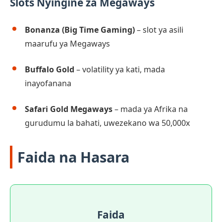
Slots Nyingine za Megaways
Bonanza (Big Time Gaming)
– slot ya asili
maarufu ya Megaways
Buffalo Gold
– volatility ya kati, mada
inayofanana
Safari Gold Megaways
– mada ya Afrika na
gurudumu la bahati, uwezekano wa 50,000x
Faida na Hasara
Faida