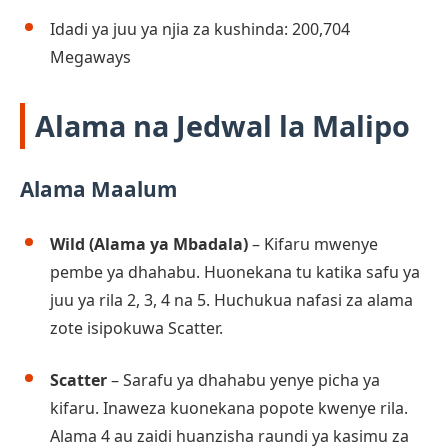
Idadi ya juu ya njia za kushinda: 200,704
Megaways
Alama na Jedwal la Malipo
Alama Maalum
Wild (Alama ya Mbadala)
– Kifaru mwenye
pembe ya dhahabu. Huonekana tu katika safu ya
juu ya rila 2, 3, 4 na 5. Huchukua nafasi za alama
zote isipokuwa Scatter.
Scatter
– Sarafu ya dhahabu yenye picha ya
kifaru. Inaweza kuonekana popote kwenye rila.
Alama 4 au zaidi huanzisha raundi ya kasimu za