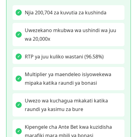
Njia 200,704 za kuvutia za kushinda
Uwezekano mkubwa wa ushindi wa juu
wa 20,000x
RTP ya juu kuliko wastani (96.58%)
Multiplier ya maendeleo isiyowekewa
mipaka katika raundi ya bonasi
Uwezo wa kuchagua mkakati katika
raundi ya kasimu za bure
Kipengele cha Ante Bet kwa kuzidisha
marafiki mara mbili ya bonasi