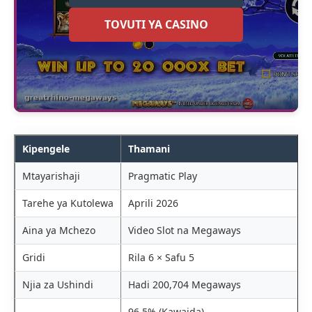
TOVUTI YA CASINO
Kipengele
Thamani
Mtayarishaji
Pragmatic Play
Tarehe ya Kutolewa
Aprili 2026
Aina ya Mchezo
Video Slot na Megaways
Gridi
Rila 6 × Safu 5
Njia za Ushindi
Hadi 200,704 Megaways
96.5% (Kawaida)