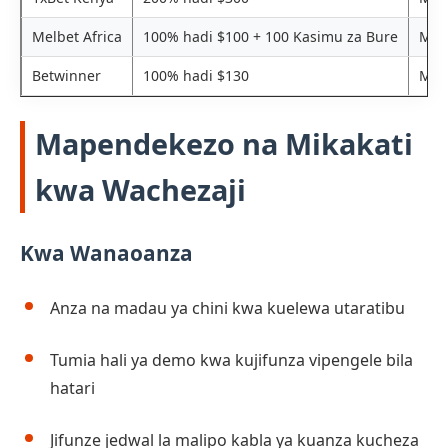
Melbet Africa
100% hadi $100 + 100 Kasimu za Bure
M-P
Betwinner
100% hadi $130
Mali
Mapendekezo na Mikakati
kwa Wachezaji
Kwa Wanaoanza
Anza na madau ya chini kwa kuelewa utaratibu
Tumia hali ya demo kwa kujifunza vipengele bila
hatari
Jifunze jedwal la malipo kabla ya kuanza kucheza