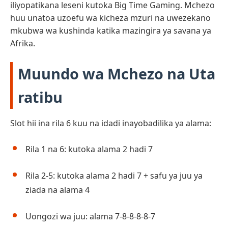
iliyopatikana leseni kutoka Big Time Gaming. Mchezo
huu unatoa uzoefu wa kicheza mzuri na uwezekano
mkubwa wa kushinda katika mazingira ya savana ya
Afrika.
Muundo wa Mchezo na Uta
ratibu
Slot hii ina rila 6 kuu na idadi inayobadilika ya alama:
Rila 1 na 6: kutoka alama 2 hadi 7
Rila 2-5: kutoka alama 2 hadi 7 + safu ya juu ya
ziada na alama 4
Uongozi wa juu: alama 7-8-8-8-8-7