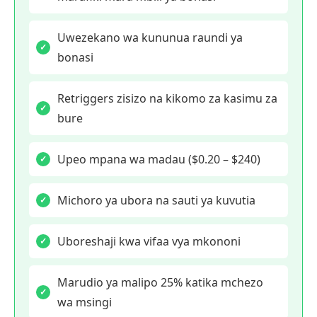
Uwezekano wa kununua raundi ya
bonasi
Retriggers zisizo na kikomo za kasimu za
bure
Upeo mpana wa madau ($0.20 – $240)
Michoro ya ubora na sauti ya kuvutia
Uboreshaji kwa vifaa vya mkononi
Marudio ya malipo 25% katika mchezo
wa msingi