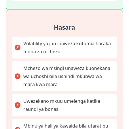
Hasara
Volatility ya juu inaweza kutumia haraka
fedha za mchezo
Mchezo wa msingi unaweza kuonekana
wa uchoshi bila ushindi mkubwa wa
mara kwa mara
Uwezekano mkuu umelenga katika
raundi ya bonasi
Mbinu ya hali ya kawaida bila utaratibu