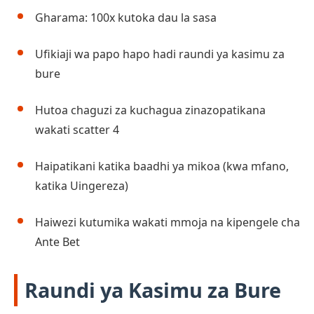
Gharama: 100x kutoka dau la sasa
Ufikiaji wa papo hapo hadi raundi ya kasimu za
bure
Hutoa chaguzi za kuchagua zinazopatikana
wakati scatter 4
Haipatikani katika baadhi ya mikoa (kwa mfano,
katika Uingereza)
Haiwezi kutumika wakati mmoja na kipengele cha
Ante Bet
Raundi ya Kasimu za Bure