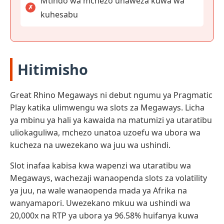
Mtindo wa mchezo unaweza kuwa wa
kuhesabu
Hitimisho
Great Rhino Megaways ni debut ngumu ya Pragmatic
Play katika ulimwengu wa slots za Megaways. Licha
ya mbinu ya hali ya kawaida na matumizi ya utaratibu
uliokaguliwa, mchezo unatoa uzoefu wa ubora wa
kucheza na uwezekano wa juu wa ushindi.
Slot inafaa kabisa kwa wapenzi wa utaratibu wa
Megaways, wachezaji wanaopenda slots za volatility
ya juu, na wale wanaopenda mada ya Afrika na
wanyamapori. Uwezekano mkuu wa ushindi wa
20,000x na RTP ya ubora ya 96.58% huifanya kuwa