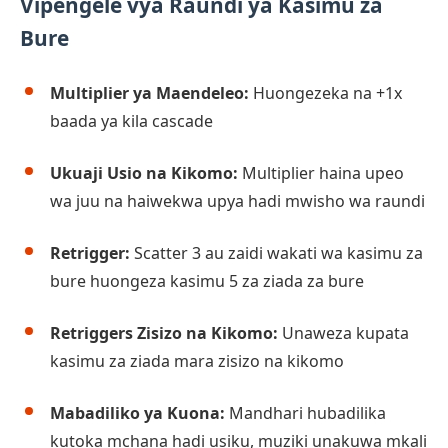
Vipengele vya Raundi ya Kasimu za
Bure
Multiplier ya Maendeleo:
Huongezeka na +1x
baada ya kila cascade
Ukuaji Usio na Kikomo:
Multiplier haina upeo
wa juu na haiwekwa upya hadi mwisho wa raundi
Retrigger:
Scatter 3 au zaidi wakati wa kasimu za
bure huongeza kasimu 5 za ziada za bure
Retriggers Zisizo na Kikomo:
Unaweza kupata
kasimu za ziada mara zisizo na kikomo
Mabadiliko ya Kuona:
Mandhari hubadilika
kutoka mchana hadi usiku, muziki unakuwa mkali