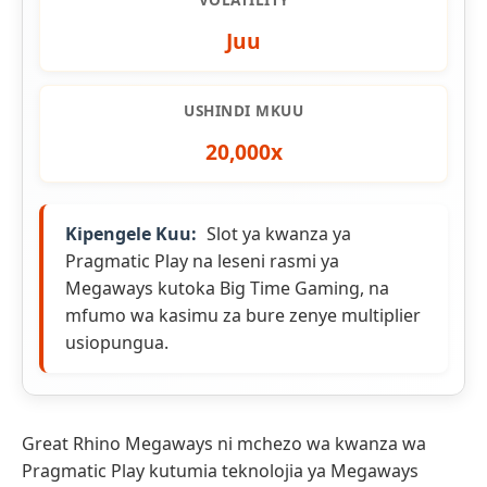
Juu
USHINDI MKUU
20,000x
Kipengele Kuu:
Slot ya kwanza ya
Pragmatic Play na leseni rasmi ya
Megaways kutoka Big Time Gaming, na
mfumo wa kasimu za bure zenye multiplier
usiopungua.
Great Rhino Megaways ni mchezo wa kwanza wa
Pragmatic Play kutumia teknolojia ya Megaways