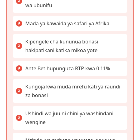
wa ubunifu
Mada ya kawaida ya safari ya Afrika
Kipengele cha kununua bonasi
hakipatikani katika mikoa yote
Ante Bet hupunguza RTP kwa 0.11%
Kungoja kwa muda mrefu kati ya raundi
za bonasi
Ushindi wa juu ni chini ya washindani
wengine