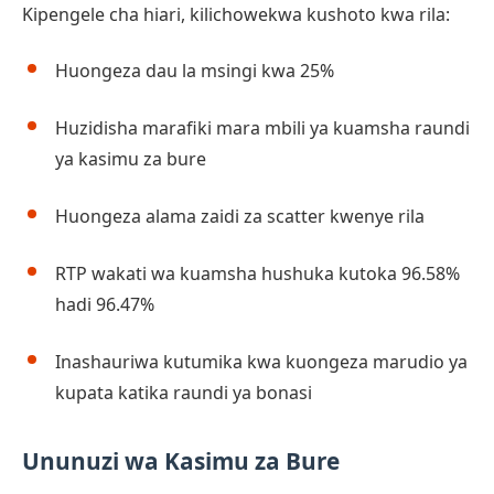
Kipengele cha hiari, kilichowekwa kushoto kwa rila:
Huongeza dau la msingi kwa 25%
Huzidisha marafiki mara mbili ya kuamsha raundi
ya kasimu za bure
Huongeza alama zaidi za scatter kwenye rila
RTP wakati wa kuamsha hushuka kutoka 96.58%
hadi 96.47%
Inashauriwa kutumika kwa kuongeza marudio ya
kupata katika raundi ya bonasi
Ununuzi wa Kasimu za Bure